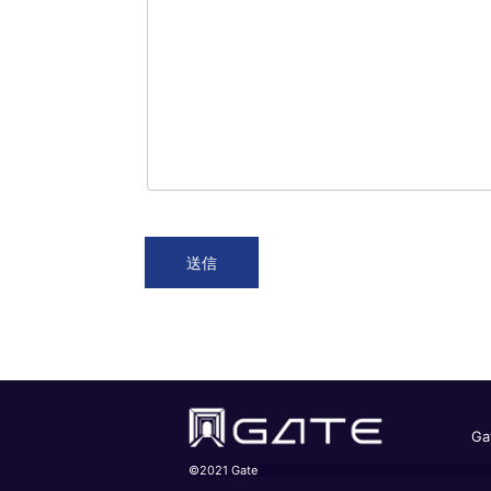
G
©2021 Gate